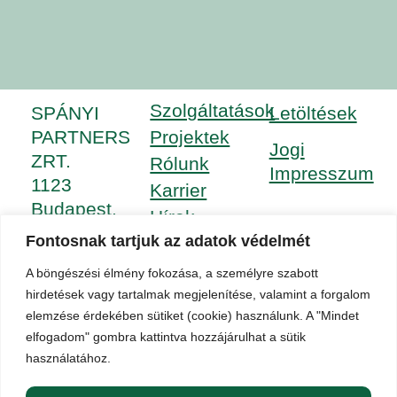
Szolgáltatások
SPÁNYI
Letöltések
PARTNERS
Projektek
Jogi
ZRT.
Rólunk
Impresszum
1123
Karrier
Budapest,
Hírek
Győri út 16-
Fontosnak tartjuk az adatok védelmét
Felhőalapú
18. I. emelet
megoldások
A böngészési élmény fokozása, a személyre szabott
+36 1 212
Kapcsolat
hirdetések vagy tartalmak megjelenítése, valamint a forgalom
1228
elemzése érdekében sütiket (cookie) használunk. A "Mindet
info@spanyipartners.hu
elfogadom" gombra kattintva hozzájárulhat a sütik
www.spanyi.hu
használatához.
© Spanyi Partners